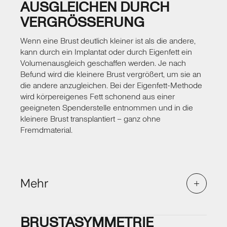
AUSGLEICHEN DURCH
VERGRÖSSERUNG
Wenn eine Brust deutlich kleiner ist als die andere,
kann durch ein Implantat oder durch Eigenfett ein
Volumenausgleich geschaffen werden. Je nach
Befund wird die kleinere Brust vergrößert, um sie an
die andere anzugleichen. Bei der Eigenfett-Methode
wird körpereigenes Fett schonend aus einer
geeigneten Spenderstelle entnommen und in die
kleinere Brust transplantiert – ganz ohne
Fremdmaterial.
Mehr
Brustasymmetrie
Die Wahl zwischen Silikonimplantat und Eigenfett
BRUSTASYMMETRIE
hängt von der Größe des Unterschieds und Ihren