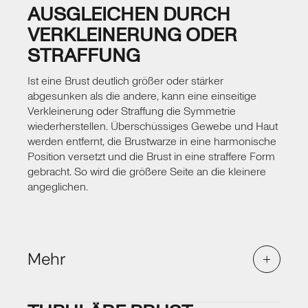
individuellen Voraussetzungen ab. Bei einem
AUSGLEICHEN DURCH
moderaten Volumenunterschied von bis zu einer
VERKLEINERUNG ODER
Körbchengröße kann Eigenfett eine
STRAFFUNG
hervorragende Lösung sein – besonders für
Frauen, die eine natürliche, implantatfreie
Ist eine Brust deutlich größer oder stärker
Korrektur bevorzugen. Bei einem größeren
abgesunken als die andere, kann eine einseitige
Unterschied oder bei Frauen mit wenig eigenem
Verkleinerung oder Straffung die Symmetrie
Fettgewebe ist ein Silikonimplantat häufig die
wiederherstellen. Überschüssiges Gewebe und Haut
bessere Wahl.
werden entfernt, die Brustwarze in eine harmonische
In manchen Fällen werden auch unterschiedlich
Position versetzt und die Brust in eine straffere Form
große Implantate verwendet, um beide Brüste
gebracht. So wird die größere Seite an die kleinere
symmetrisch anzugleichen. In der Beratung zeige
angeglichen.
ich Ihnen anhand Ihrer Anatomie, welche
Methode das harmonischste Ergebnis erzielt und
ob gegebenenfalls eine Kombination mit einer
Straffung der größeren Seite sinnvoll ist.
Mehr
Brustasymmetrie
Häufig liegt bei einer Brustasymmetrie nicht nur