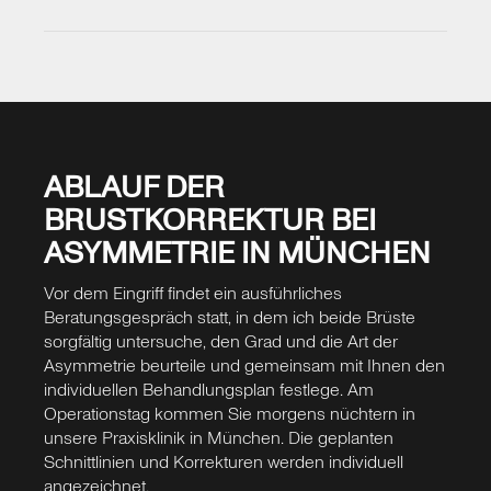
Die Korrektur der tubulären Brust zählt zu den
anspruchsvollsten Eingriffen in der Brustchirurgie,
da mehrere Aspekte gleichzeitig adressiert
werden müssen: die verengte Brustbasis, der
fehlende untere Brustpol, der oft vergrößerte
Warzenvorhof und ein möglicher
Seitenunterschied. Je nach Ausprägung können
ABLAUF DER
verschiedene Techniken kombiniert werden –
BRUSTKORREKTUR BEI
Gewebeumverteilung, Implantat, Eigenfett und
Warzenvorhofverkleinerung.
ASYMMETRIE IN MÜNCHEN
Gerade bei der tubulären Brust ist die Erfahrung
Vor dem Eingriff findet ein ausführliches
der behandelnden Chirurgin entscheidend für das
Beratungsgespräch statt, in dem ich beide Brüste
Ergebnis. In meiner Praxisklinik habe ich
sorgfältig untersuche, den Grad und die Art der
zahlreiche Korrekturen dieser Art durchgeführt
Asymmetrie beurteile und gemeinsam mit Ihnen den
und die Technik individuell auf jeden Befund
individuellen Behandlungsplan festlege. Am
abgestimmt. In der Beratung erkläre ich Ihnen
Operationstag kommen Sie morgens nüchtern in
ausführlich, welche Schritte notwendig sind und
unsere Praxisklinik in München. Die geplanten
welches Ergebnis realistisch ist. Bei ausgeprägten
Schnittlinien und Korrekturen werden individuell
Fehlbildungen kann eine Kostenübernahme
angezeichnet.
durch die Krankenkasse beantragt werden.