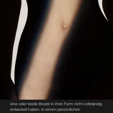
Ihnen individuelle Korrekturverfahren, die
Was ist Brustasymmetrie?
Ihre Brüste harmonisch aneinander
Unter Brustasymmetrie versteht man einen
angleichen – für ein natürliches Ergebnis
sichtbaren Unterschied zwischen beiden Brüsten – in
und ein neues Körpergefühl.
Größe, Form, Position der Brustwarze oder einer
Kombination aus allem. Ein gewisses Maß an
Asymmetrie ist vollkommen normal und bei nahezu
jeder Frau vorhanden. Von einer korrekturbedürftigen
Brustasymmetrie spricht man, wenn der Unterschied
so ausgeprägt ist, dass er als störend empfunden
wird und die Lebensqualität beeinträchtigt.
Die Ursachen sind vielfältig: Genetische Veranlagung,
Störungen in der Brustentwicklung während der
Pubertät, hormonelle Veränderungen,
Schwangerschaft und Stillzeit oder
Gewichtsschwankungen können eine Asymmetrie
verursachen oder verstärken. In manchen Fällen liegt
eine tubuläre Brust (Schlauchbrust) vor, bei der sich
eine oder beide Brüste in ihrer Form nicht vollständig
entwickelt haben. In einem persönlichen