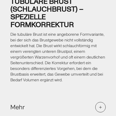
TUBULÄRE BRUST
ein Größenunterschied, sondern auch ein
Formunterschied vor – eine Brust kann straffer
(SCHLAUCHBRUST) –
sein, die andere stärker abgesunken. In diesen
SPEZIELLE
Fällen reicht eine reine Volumenanpassung nicht
FORMKORREKTUR
aus. Eine Straffung der erschlafften Seite bringt
beide Brüste auf ein einheitliches Niveau und
Die tubuläre Brust ist eine angeborene Formvariante,
sorgt für ein harmonisches Gesamtbild.
bei der sich das Brustgewebe nicht vollständig
Die Schnittführung wird individuell auf Ihren
entwickelt hat. Die Brust wirkt schlauchförmig mit
Befund abgestimmt und richtet sich nach dem
einem verengten unteren Brustpol, einem
Umfang der notwendigen Korrektur. In der
vergrößerten Warzenvorhof und oft einem deutlichen
Beratung bespreche ich transparent mit Ihnen,
Seitenunterschied. Die Korrektur erfordert ein
welche Technik auf welcher Seite zum Einsatz
besonders differenziertes Vorgehen, bei dem die
kommt und wie die Narben nach Abheilung
Brustbasis erweitert, das Gewebe umverteilt und bei
aussehen werden.
Bedarf Volumen ergänzt wird.
Mehr
Brustasymmetrie