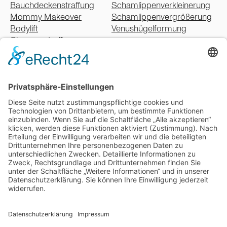
Bauchdeckenstraffung
Schamlippenverkleinerung
Mommy Makeover
Schamlippenvergrößerung
Bodylift
Venushügelformung
Oberarmstraffung
Oberschenkelstraffung
Gesäßstraffung
Fettabsaugung
Lipödem
Schweißdrüsenbehandlung
Narbenbehandlung
05 - Falten
Faltenbehandlung mit Botox
Faltenbehandlung mit Filler
Faltenbehandlung mit Eigenfett
Laserbehandlungen
PRP