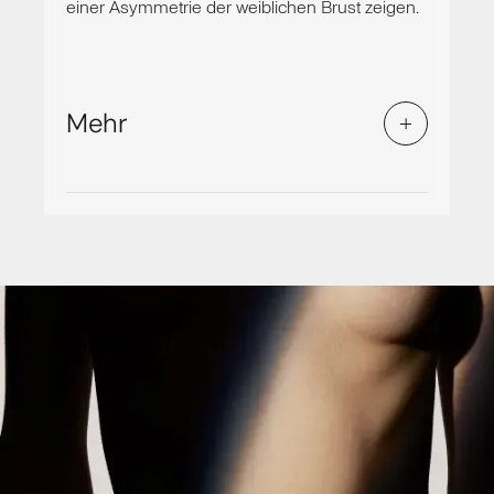
einer Asymmetrie der weiblichen Brust zeigen.
Mehr
Brustasymmetrie
Dieses Phänomen tritt sehr häufig auf und
ist in der Regel genetisch bedingt, kann aber
auch durch Störungen in der
Brustentwicklung entstehen und z. B. zur
tubulären Brust, der sogenannten
Schlauchbrust, führen. Wenn Sie sich damit
sehr unwohl und eingeschränkt in Ihrer
Lebensgestaltung fühlen, können Sie gerne
mit mir einen Termin vereinbaren, um über
Ihre Vorstellungen und Wünsche zu
sprechen.
In meiner Praxisklinik für Plastische und
Ästhetische Chirurgie in München biete ich