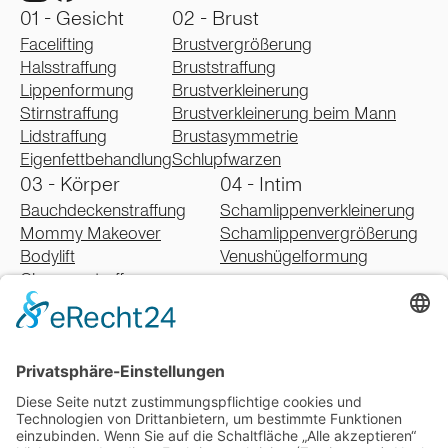
01 - Gesicht
02 - Brust
Facelifting
Brustvergrößerung
Halsstraffung
Bruststraffung
Lippenformung
Brustverkleinerung
Stirnstraffung
Brustverkleinerung beim Mann
Lidstraffung
Brustasymmetrie
Eigenfettbehandlung
Schlupfwarzen
03 - Körper
04 - Intim
Bauchdeckenstraffung
Schamlippenverkleinerung
Mommy Makeover
Schamlippenvergrößerung
Bodylift
Venushügelformung
Oberarmstraffung
Oberschenkelstraffung
Gesäßstraffung
Fettabsaugung
Lipödem
Schweißdrüsenbehandlung
Narbenbehandlung
05 - Falten