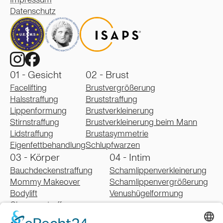
Datenschutz
01 - Gesicht
02 - Brust
Facelifting
Brustvergrößerung
Halsstraffung
Bruststraffung
Lippenformung
Brustverkleinerung
Stirnstraffung
Brustverkleinerung beim Mann
Lidstraffung
Brustasymmetrie
Eigenfettbehandlung
Schlupfwarzen
03 - Körper
04 - Intim
Bauchdeckenstraffung
Schamlippenverkleinerung
Mommy Makeover
Schamlippenvergrößerung
Bodylift
Venushügelformung
Oberarmstraffung
Oberschenkelstraffung