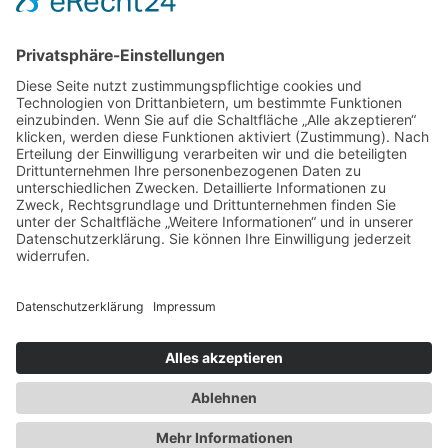
Gesäßstraffung
Fettabsaugung
Lipödem
Schweißdrüsenbehandlung
Narbenbehandlung
05 - Falten
Faltenbehandlung mit Botox
Faltenbehandlung mit Filler
Faltenbehandlung mit Eigenfett
Laserbehandlungen
PRP