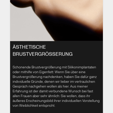
Deshalb ist ein offener Austausch über Ihre
Wünsche ebenso wie über Ihre Ängste
unverzichtbar. Ich werde Ihnen dabei helfen,
die richtige Methode zu finden, damit Ihre
Brust wieder zu Ihnen passt.
ÄSTHETISCHE
BRUSTVERGRÖSSERUNG
Schonende Brustvergrößerung mit Silikonimplantaten
oder mithilfe von Eigenfett: Wenn Sie über eine
Brustvergrößerung nachdenken, haben Sie dafür ganz
individuelle Gründe, denen wir lieber im vertraulichen
Gespräch nachgehen wollen als hier. Aus meiner
Erfahrung ist der damit verbundene Wunsch bei fast
allen Frauen aber sehr ähnlich: Sie wollen, dass ihr
äußeres Erscheinungsbild ihrer individuellen Vorstellung
von Weiblichkeit entspricht.