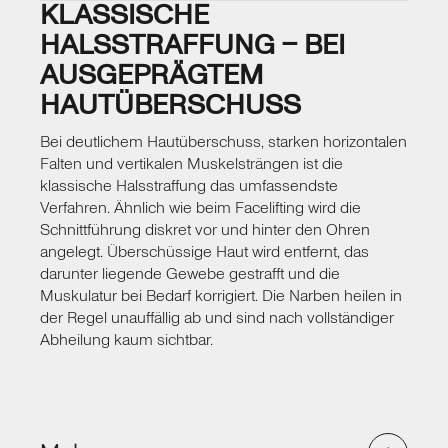
KLASSISCHE
der Hautüberschuss gering ist, aber die
sichtbaren Muskelstränge das Profil
HALSSTRAFFUNG – BEI
beeinträchtigen. Der Schnitt unterhalb des
AUSGEPRÄGTEM
Kinns ist nach Abheilung kaum erkennbar. Die
HAUTÜBERSCHUSS
Platysmastraffung kann als eigenständiger
Eingriff durchgeführt werden, bietet sich aber
Bei deutlichem Hautüberschuss, starken horizontalen
auch hervorragend als Ergänzung zu einer
Falten und vertikalen Muskelsträngen ist die
umfassenden Halsstraffung oder einem
klassische Halsstraffung das umfassendste
Facelifting an.
Verfahren. Ähnlich wie beim Facelifting wird die
Im Beratungsgespräch zeige ich Ihnen, wie sich
Schnittführung diskret vor und hinter den Ohren
angelegt. Überschüssige Haut wird entfernt, das
die Muskelstränge bei Ihnen auswirken und ob
darunter liegende Gewebe gestrafft und die
eine isolierte Straffung ausreicht oder eine
Muskulatur bei Bedarf korrigiert. Die Narben heilen in
Kombination mit weiteren Verfahren das
der Regel unauffällig ab und sind nach vollständiger
harmonischere Ergebnis erzielt. Die
Abheilung kaum sichtbar.
Erholungszeit ist vergleichbar mit anderen
Eingriffen in der Halsregion – nach etwa zwei
Wochen sind die meisten Patientinnen und
Patienten wieder gesellschaftsfähig.