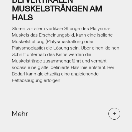
BEI VERTIKALEN
sich nach der Fettentfernung von selbst
MUSKELSTRÄNGEN AM
zurückzuziehen. Die kleinen Einstichstellen
HALS
heilen nahezu narbenfrei ab, und die
Erholungszeit ist vergleichsweise kurz.
Stören vor allem vertikale Stränge des Platysma-
In den ersten Wochen nach dem Eingriff tragen
Muskels das Erscheinungsbild, kann eine isolierte
Sie eine leichte Kompressionsbandage, die die
Muskelstraffung (Platysmastraffung oder
neue Kontur unterstützt und das Abschwellen
Platysmoplastie) die Lösung sein. Über einen kleinen
fördert. Ein isoliertes Doppelkinn durch
Schnitt unterhalb des Kinns werden die
Muskelstränge zusammengeführt und vernäht,
Fetteinlagerung kann bereits im frühen
sodass eine glatte, definierte Halslinie entsteht. Bei
Erwachsenenalter behandelt werden –
Bedarf kann gleichzeitig eine angleichende
genetische Veranlagung spielt hier oft eine
Fettabsaugung erfolgen.
größere Rolle als das Alter. In der Beratung
beurteile ich, ob eine alleinige Liposuktion
ausreicht oder ob ergänzende Maßnahmen für
ein optimales Ergebnis sinnvoll sind.
Mehr
Halsstraffung
Diese Methode ist besonders geeignet, wenn