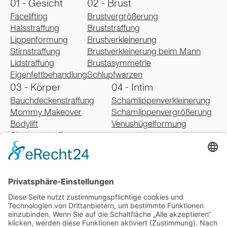
01 - Gesicht
02 - Brust
Facelifting
Brustvergrößerung
Halsstraffung
Bruststraffung
Lippenformung
Brustverkleinerung
Stirnstraffung
Brustverkleinerung beim Mann
Lidstraffung
Brustasymmetrie
Eigenfettbehandlung
Schlupfwarzen
03 - Körper
04 - Intim
Bauchdeckenstraffung
Schamlippenverkleinerung
Mommy Makeover
Schamlippenvergrößerung
Bodylift
Venushügelformung
Oberarmstraffung
Oberschenkelstraffung
Gesäßstraffung
Fettabsaugung
Lipödem
Schweißdrüsenbehandlung
Narbenbehandlung
05 - Falten