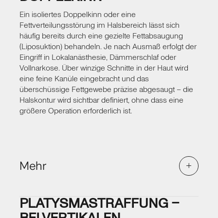
Ein isoliertes Doppelkinn oder eine
Fettverteilungsstörung im Halsbereich lässt sich
häufig bereits durch eine gezielte Fettabsaugung
(Liposuktion) behandeln. Je nach Ausmaß erfolgt der
Eingriff in Lokalanästhesie, Dämmerschlaf oder
Vollnarkose. Über winzige Schnitte in der Haut wird
eine feine Kanüle eingebracht und das
überschüssige Fettgewebe präzise abgesaugt – die
Halskontur wird sichtbar definiert, ohne dass eine
größere Operation erforderlich ist.
Mehr
Halsstraffung
Diese Methode eignet sich besonders für
PLATYSMASTRAFFUNG –
jüngere Patientinnen und Patienten, deren Haut
noch ausreichend Eigenelastizität besitzt, um