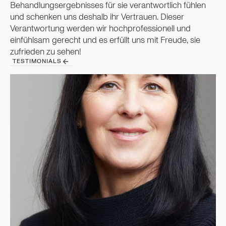
Behandlungsergebnisses für sie verantwortlich fühlen
und schenken uns deshalb ihr Vertrauen. Dieser
Verantwortung werden wir hochprofessionell und
einfühlsam gerecht und es erfüllt uns mit Freude, sie
zufrieden zu sehen!
T
E
S
T
I
M
O
N
I
A
L
S
T
E
S
T
I
M
O
N
I
A
L
S