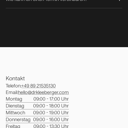
abgeschlossen sein. Das Mindestalter liegt in der Regel bei 18
Jahren.
Sie können einen Termin über unser Online-Buchungssystem
vereinbaren oder uns telefonisch unter +49 89 21535130
kontaktieren. Auf Wunsch bieten wir auch eine Erstberatung
per Video-Call an.
Kontakt
Telefon:
+49 89 21535130
Email:
hello@drkleeberger.com
Montag
09:00 - 17:00 Uhr
Dienstag
09:00 - 18:00 Uhr
Mittwoch
09:00 - 19:00 Uhr
Donnerstag
09:00 - 16:00 Uhr
Freitag
09:00 - 13:30 Uhr