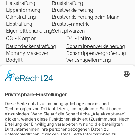
Halsstraffung
Bruststraffung
Lippenformung
Brustverkleinerung
Stirnstraffung
Brustverkleinerung beim Mann
Lidstraffung
Brustasymmetrie
Eigenfettbehandlung
Schlupfwarzen
03 - Körper
04 - Intim
Bauchdeckenstraffung
Schamlippenverkleinerung
Mommy Makeover
Schamlippenvergrößerung
Bodylift
Venushügelformung
Oberarmstraffung
Oberschenkelstraffung
Gesäßstraffung
Fettabsaugung
Lipödem
Schweißdrüsenbehandlung
Narbenbehandlung
05 - Falten
Faltenbehandlung mit Botox
Faltenbehandlung mit Filler