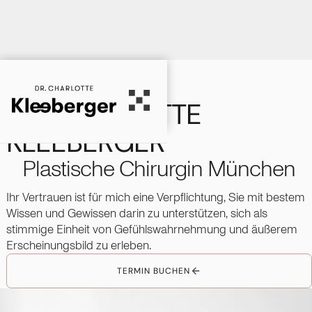
DR. CHARLOTTE
KLEEBERGER
Plastische Chirurgin München
Ihr Vertrauen ist für mich eine Verpflichtung, Sie mit bestem
Wissen und Gewissen darin zu unterstützen, sich als
stimmige Einheit von Gefühlswahrnehmung und äußerem
Erscheinungsbild zu erleben.
T
E
R
M
I
N
B
U
C
H
E
N
T
E
R
M
I
N
B
U
C
H
E
N