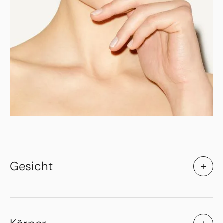
Gesicht
Ästhetische Gesichtschirurgie
Facelifting
Halsstraffung
Lippenformung
Stirnstraffung