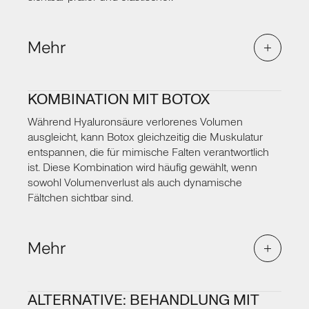
Mehr
Faltenbehandlung mit Filler
Besonders geeignet ist diese Methode für statische
Falten, die unabhängig von der Mimik dauerhaft
KOMBINATION MIT BOTOX
sichtbar sind, etwa die Nasolabialfalten zwischen Nase
Während Hyaluronsäure verlorenes Volumen
und Mundwinkeln, eingefallene Wangen oder
Volumenverlust an den Lippen. Auch feine Linien rund
ausgleicht, kann Botox gleichzeitig die Muskulatur
um den Mund lassen sich gezielt auffüllen.
entspannen, die für mimische Falten verantwortlich
ist. Diese Kombination wird häufig gewählt, wenn
sowohl Volumenverlust als auch dynamische
Fältchen sichtbar sind.
Mehr
Faltenbehandlung mit Filler
In einem ausführlichen Beratungsgespräch
besprechen wir, welche Bereiche von einer
ALTERNATIVE: BEHANDLUNG MIT
Behandlung mit Hyaluronsäure profitieren und wo