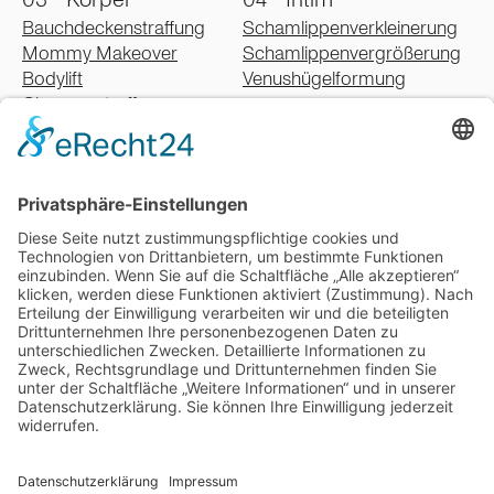
Bauchdeckenstraffung
Schamlippenverkleinerung
Mommy Makeover
Schamlippenvergrößerung
Bodylift
Venushügelformung
Oberarmstraffung
Oberschenkelstraffung
Gesäßstraffung
Fettabsaugung
Lipödem
Schweißdrüsenbehandlung
Narbenbehandlung
05 - Falten
Faltenbehandlung mit Botox
Faltenbehandlung mit Filler
Faltenbehandlung mit Eigenfett
Laserbehandlungen
PRP