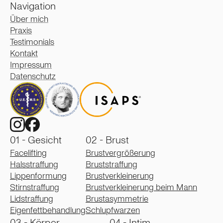
Navigation
Über mich
Praxis
Testimonials
Kontakt
Impressum
Datenschutz
01 - Gesicht
02 - Brust
Facelifting
Brustvergrößerung
Halsstraffung
Bruststraffung
Lippenformung
Brustverkleinerung
Stirnstraffung
Brustverkleinerung beim Mann
Lidstraffung
Brustasymmetrie
Eigenfettbehandlung
Schlupfwarzen
03 - Körper
04 - Intim