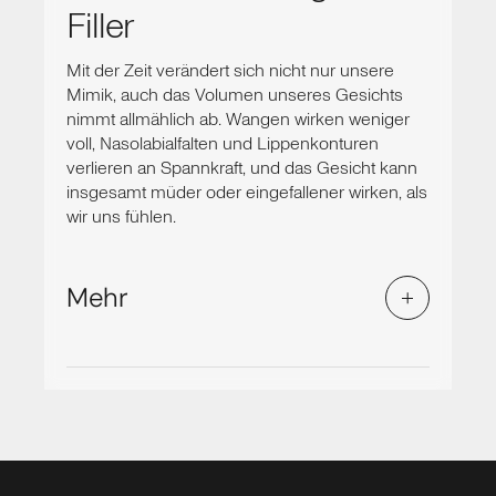
Filler
Mit der Zeit verändert sich nicht nur unsere
Mimik, auch das Volumen unseres Gesichts
nimmt allmählich ab. Wangen wirken weniger
voll, Nasolabialfalten und Lippenkonturen
verlieren an Spannkraft, und das Gesicht kann
insgesamt müder oder eingefallener wirken, als
wir uns fühlen.
Mehr
Faltenbehandlung mit Filler
Hyaluronsäure kommt natürlicherweise im
menschlichen Körper vor und sorgt durch
ihre feuchtigkeitsbindenden Eigenschaften
für Spannkraft, Elastizität und Volumen.
Genau diese Eigenschaften nutzen wir für
die Behandlung: Durch die gezielte Injektion